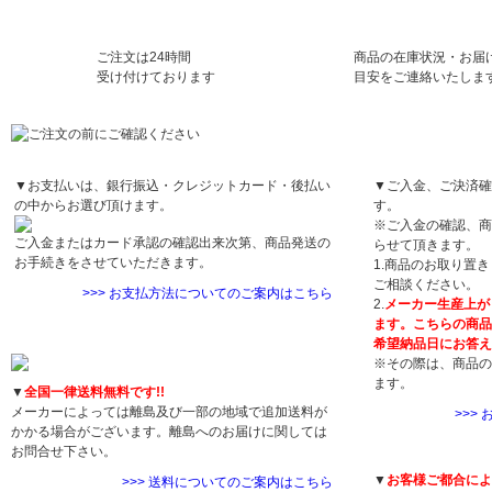
ご注文は24時間
商品の在庫状況・お届
受け付けております
目安をご連絡いたしま
お支払方法について
お届け日について
▼お支払いは、銀行振込・クレジットカード・後払い
▼ご入金、ご決済確
の中からお選び頂けます。
す。
※ご入金の確認、商
ご入金またはカード承認の確認出来次第、商品発送の
らせて頂きます。
お手続きをさせていただきます。
1.商品のお取り置
ご相談ください。
>>> お支払方法についてのご案内はこちら
2.
メーカー生産上が
ます。こちらの商品
送料について
希望納品日にお答え
※その際は、商品の
ます。
▼
全国一律送料無料です!!
メーカーによっては離島及び一部の地域で追加送料が
>>>
かかる場合がございます。離島へのお届けに関しては
返品・交換につい
お問合せ下さい。
▼
お客様ご都合によ
>>> 送料についてのご案内はこちら