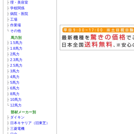
├
理・美容室
├
学校関係
├
病院・医院
├
工場
├
作業場
└
その他
馬力別
├
1.5馬力
├
1.8馬力
├
2馬力
├
2.3馬力
├
2.5馬力
├
3馬力
├
4馬力
├
5馬力
├
6馬力
├
8馬力
├
10馬力
└
12馬力
部材メーカー別
├
ダイキン
├
日本キヤリア（旧東芝）
├
三菱電機