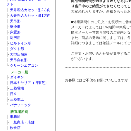
商品到着時間が通常より遅くなる(1
クト
り当日中のご納品ができなくなってし
├
天井埋込カセット形2方向
大変恐れ入りますが、余裕をもったお
├
天井埋込カセット形1方向
├
天吊形
■休業期間中のご注文・お見積のご依
├
壁掛形
メーカーによってはGW期間中休業し
├
床置形
順次メーカー営業再開後のご案内とな
├
厨房用
また、商品の発送に関しましては、各
詳細につきましては確認メールにてご
├
ビルトイン形
├
ダクト形
ご注文・お問い合わせ等が集中するこ
├
大型店舗用
がございます。
├
天吊自在形
└
クリーンエアコン
メーカー別
├
ダイキン
お客様にはご不便をお掛けいたしますが
├
日本キヤリア（旧東芝）
├
三菱電機
├
日立
├
三菱重工
└
パナソニック
設置場所別
├
事務所
├
一般商店・店舗
├
飲食店