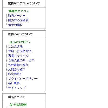
業務用エアコンについて
業務用エアコン
├
取扱メーカー
├
能力対応面積表
└
形状の紹介
設備.com について
はじめての方へ
├
ご注文方法
├
送料・お支払方法
├
家電リサイクル
├
ご購入後のサービス
├
各種書類の発行
├
お問合せ窓口
├
特定商取引
├
プライバシーポリシー
├
会社概要
└
サイトマップ
製品について
各社製品資料