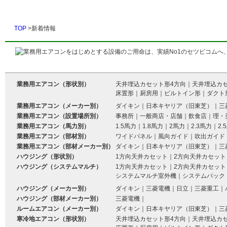
TOP
>新着情報
業務用エアコン（形状別）
天井埋込カセット形4方向
｜
天井埋込カ
床置形
｜
厨房用
｜
ビルトイン形
｜
ダクト
業務用エアコン（メーカー別）
ダイキン
｜
日本キヤリア（旧東芝）
｜
三
業務用エアコン（設置場所別）
事務所
｜
一般商店・店舗
｜
飲食店
｜
理・
業務用エアコン（馬力別）
1.5馬力
｜
1.8馬力
｜
2馬力
｜
2.3馬力
｜
2.
業務用エアコン（部材別）
ワイドパネル
｜
風向ガイド
｜
吹出ガイド
業務用エアコン（部材メーカー別）
ダイキン
｜
日本キヤリア（旧東芝）
｜
三
ハウジング（形状別）
1方向天井カセット
｜
2方向天井カセット
ハウジング（システムマルチ）
1方向天井カセット
｜
2方向天井カセット
システムマルチ室外機
｜
システムパック
ハウジング（メーカー別）
ダイキン
｜
三菱電機
｜
日立
｜
三菱重工
｜
ハウジング（部材メーカー別）
三菱電機
｜
ルームエアコン（メーカー別）
ダイキン
｜
日本キヤリア（旧東芝）
｜
三
寒冷地エアコン（形状別）
天井埋込カセット形4方向
｜
天井埋込カ