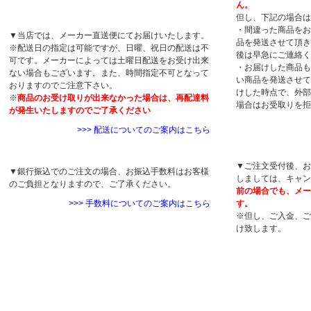
ん。
配送について
但し、下記の場合は
・間違った商品をお
▼当店では、メーカー直送便にてお届けいたします。
品を発送させて頂き
※配送日の指定は可能ですが、日曜、祝日の配送は不
後は早急にご連絡く
可です。メーカーによっては土曜日配送をお受け出来
・お届けした商品も
ない場合もございます。また、時間指定不可となって
い商品を発送させて
おりますのでご注意下さい。
けした時点で、外部
※
商品のお受け取りが出来なかった場合は、再配達料
場合はお受取りを拒
が発生いたしますのでご了承ください
>>> 配送についてのご案内はこちら
キャンセルについ
手数料について
▼ご注文受付後、お
▼銀行振込でのご注文の場合、お振込手数料はお客様
しましては、キャン
のご負担となりますので、ご了承ください。
前の場合でも、メー
>>> 手数料についてのご案内はこちら
す。
※但し、ご入金、ご
け致します。