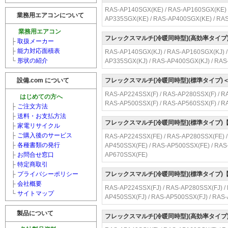
RAS-AP140SGX(KE) / RAS-AP160SGX(KE) 
業務用エアコンについて
AP335SGX(KE) / RAS-AP400SGX(KE) / RA
業務用エアコン
フレックスマルチ[冷暖同時型](高効率タイ
├
取扱メーカー
├
能力対応面積表
RAS-AP140SGX(KJ) / RAS-AP160SGX(KJ) /
└
形状の紹介
AP335SGX(KJ) / RAS-AP400SGX(KJ) / RAS
設備.com について
フレックスマルチ[冷暖同時型](標準タイプ
RAS-AP224SSX(F) / RAS-AP280SSX(F) / R
はじめての方へ
RAS-AP500SSX(F) / RAS-AP560SSX(F) / R
├
ご注文方法
├
送料・お支払方法
フレックスマルチ[冷暖同時型](標準タイプ
├
家電リサイクル
├
ご購入後のサービス
RAS-AP224SSX(FE) / RAS-AP280SSX(FE) /
├
各種書類の発行
AP450SSX(FE) / RAS-AP500SSX(FE) / RAS
├
お問合せ窓口
AP670SSX(FE)
├
特定商取引
├
プライバシーポリシー
フレックスマルチ[冷暖同時型](標準タイプ
├
会社概要
RAS-AP224SSX(FJ) / RAS-AP280SSX(FJ) / 
└
サイトマップ
AP450SSX(FJ) / RAS-AP500SSX(FJ) / RAS
製品について
フレックスマルチ[冷暖同時型](高効率タイ