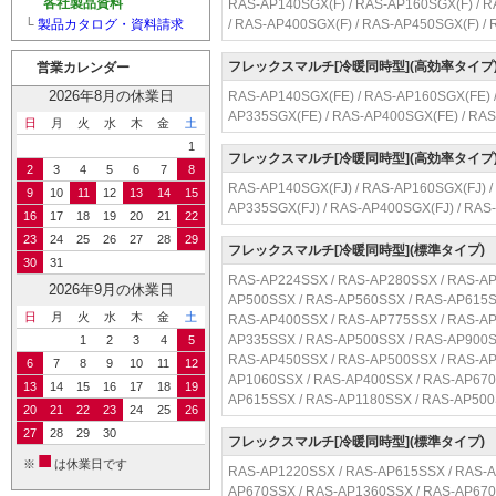
各社製品資料
RAS-AP140SGX(F) / RAS-AP160SGX(F) / R
└
製品カタログ・資料請求
/ RAS-AP400SGX(F) / RAS-AP450SGX(F) /
フレックスマルチ[冷暖同時型](高効率タイ
営業カレンダー
2026年8月の休業日
RAS-AP140SGX(FE) / RAS-AP160SGX(FE) /
AP335SGX(FE) / RAS-AP400SGX(FE) / RA
日
月
火
水
木
金
土
1
フレックスマルチ[冷暖同時型](高効率タイ
2
3
4
5
6
7
8
RAS-AP140SGX(FJ) / RAS-AP160SGX(FJ) /
9
10
11
12
13
14
15
AP335SGX(FJ) / RAS-AP400SGX(FJ) / RAS
16
17
18
19
20
21
22
23
24
25
26
27
28
29
フレックスマルチ[冷暖同時型](標準タイプ)
30
31
RAS-AP224SSX / RAS-AP280SSX / RAS-AP
2026年9月の休業日
AP500SSX / RAS-AP560SSX / RAS-AP615S
日
月
火
水
木
金
土
RAS-AP400SSX / RAS-AP775SSX / RAS-AP
AP335SSX / RAS-AP500SSX / RAS-AP900S
1
2
3
4
5
RAS-AP450SSX / RAS-AP500SSX / RAS-AP
6
7
8
9
10
11
12
AP1060SSX / RAS-AP400SSX / RAS-AP670
13
14
15
16
17
18
19
AP615SSX / RAS-AP1180SSX / RAS-AP50
20
21
22
23
24
25
26
27
28
29
30
フレックスマルチ[冷暖同時型](標準タイプ)
■
※
は休業日です
RAS-AP1220SSX / RAS-AP615SSX / RAS-A
AP670SSX / RAS-AP1360SSX / RAS-AP670