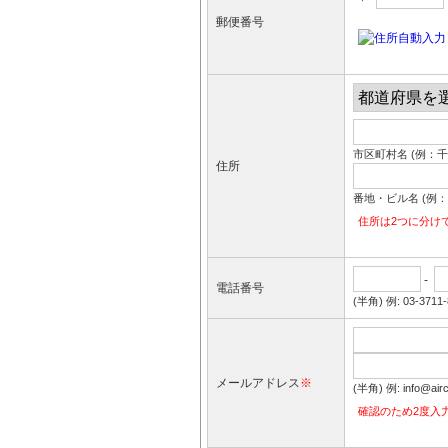
郵便番号
市区町村名 (例：
住所
番地・ビル名 (例：1-
住所は2つに分け
-
電話番号
(半角) 例: 03-3711-
メールアドレス
※
(半角) 例: info@
確認のため2度入