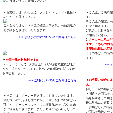
お支払方法について
お届け日について
▼お支払いは、銀行振込・クレジットカード・後払い
▼ご入金、ご決済確
の中からお選び頂けます。
す。
※ご入金の確認、商
ご入金またはカード承認の確認出来次第、商品発送の
らせて頂きます。
お手続きをさせていただきます。
1.商品のお取り置
ご相談ください。
>>> お支払方法についてのご案内はこちら
2.
メーカー生産上が
ます。こちらの商品
送料について
希望納品日にお答え
※その際は、商品の
ます。
▼
全国一律送料無料です!!
メーカーによっては離島及び一部の地域で追加送料が
>>>
かかる場合がございます。離島へのお届けに関しては
返品・交換につい
お問合せ下さい。
▼
お客様ご都合によ
>>> 送料についてのご案内はこちら
ん。
配送について
但し、下記の場合は
・間違った商品をお
▼当店では、メーカー直送便にてお届けいたします。
品を発送させて頂き
※配送日の指定は可能ですが、日曜、祝日の配送は不
後は早急にご連絡く
可です。メーカーによっては土曜日配送をお受け出来
・お届けした商品も
ない場合もございます。また、時間指定不可となって
い商品を発送させて