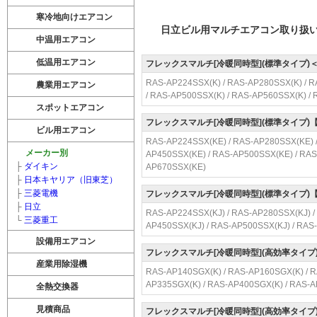
寒冷地向けエアコン
日立ビル用マルチエアコン取り扱
中温用エアコン
低温用エアコン
フレックスマルチ[冷暖同時型](標準タイプ)
RAS-AP224SSX(K) / RAS-AP280SSX(K) / R
農業用エアコン
/ RAS-AP500SSX(K) / RAS-AP560SSX(K) /
スポットエアコン
フレックスマルチ[冷暖同時型](標準タイプ
ビル用エアコン
RAS-AP224SSX(KE) / RAS-AP280SSX(KE) /
メーカー別
AP450SSX(KE) / RAS-AP500SSX(KE) / RAS
├
ダイキン
AP670SSX(KE)
├
日本キヤリア（旧東芝）
├
三菱電機
フレックスマルチ[冷暖同時型](標準タイプ
├
日立
RAS-AP224SSX(KJ) / RAS-AP280SSX(KJ) /
└
三菱重工
AP450SSX(KJ) / RAS-AP500SSX(KJ) / RAS
設備用エアコン
フレックスマルチ[冷暖同時型](高効率タイプ
産業用除湿機
RAS-AP140SGX(K) / RAS-AP160SGX(K) / R
AP335SGX(K) / RAS-AP400SGX(K) / RAS-
全熱交換器
見積商品
フレックスマルチ[冷暖同時型](高効率タイ