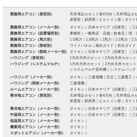
業務用エアコン（形状別）
天井埋込カセット形4方向
｜
天井埋込カ
床置形
｜
厨房用
｜
ビルトイン形
｜
ダクト
業務用エアコン（メーカー別）
ダイキン
｜
日本キヤリア（旧東芝）
｜
三
業務用エアコン（設置場所別）
事務所
｜
一般商店・店舗
｜
飲食店
｜
理・
業務用エアコン（馬力別）
1.5馬力
｜
1.8馬力
｜
2馬力
｜
2.3馬力
｜
2.
業務用エアコン（部材別）
ワイドパネル
｜
風向ガイド
｜
吹出ガイド
業務用エアコン（部材メーカー別）
ダイキン
｜
日本キヤリア（旧東芝）
｜
三
ハウジング（形状別）
1方向天井カセット
｜
2方向天井カセット
ハウジング（システムマルチ）
1方向天井カセット
｜
2方向天井カセット
システムマルチ室外機
｜
システムパック
ハウジング（メーカー別）
ダイキン
｜
三菱電機
｜
日立
｜
三菱重工
｜
ハウジング（部材メーカー別）
三菱電機
｜
ルームエアコン（メーカー別）
ダイキン
｜
日本キヤリア（旧東芝）
｜
三
寒冷地エアコン（形状別）
天井埋込カセット形4方向
｜
天井埋込カ
床置形
｜
厨房用
｜
ビルトイン形
｜
ダクト
寒冷地エアコン（メーカー別）
ダイキン
｜
日本キヤリア（旧東芝）
｜
三
中温用エアコン（メーカー別）
ダイキン
｜
日本キヤリア（旧東芝）
｜
三
低温用エアコン（メーカー別）
ダイキン
｜
農業用エアコン（メーカー別）
ダイキン
｜
スポットエアコン（メーカー別）
ダイキン
｜