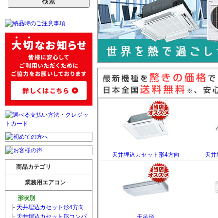
天井埋込カセット形4方向
天井
商品カテゴリ
業務用エアコン
形状別
├
天井埋込カセット形4方向
├
天井埋込カセット形コンパ
天吊形