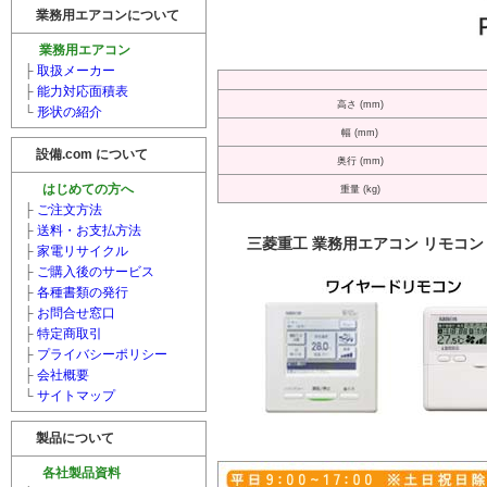
業務用エアコンについて
業務用エアコン
├
取扱メーカー
├
能力対応面積表
高さ (mm)
└
形状の紹介
幅 (mm)
設備.com について
奥行 (mm)
はじめての方へ
重量 (kg)
├
ご注文方法
├
送料・お支払方法
三菱重工 業務用エアコン リモコン
├
家電リサイクル
├
ご購入後のサービス
├
各種書類の発行
├
お問合せ窓口
├
特定商取引
├
プライバシーポリシー
├
会社概要
└
サイトマップ
製品について
各社製品資料