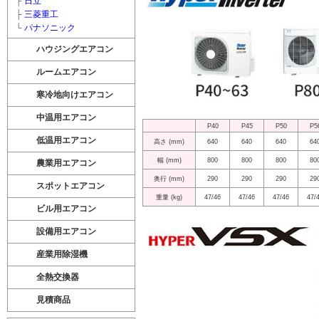
├
日立
├
三菱重工
└
パナソニック
ハウジングエアコン
ルームエアコン
寒冷地向けエアコン
中温用エアコン
P40
P45
P50
P5
低温用エアコン
高さ (mm)
640
640
640
64
幅 (mm)
800
800
800
80
農業用エアコン
奥行 (mm)
290
290
290
29
スポットエアコン
重量 (kg)
47/46
47/46
47/46
47/
ビル用エアコン
設備用エアコン
産業用除湿機
全熱交換器
見積商品