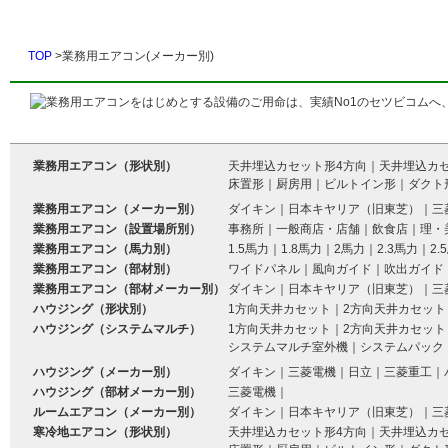
TOP
>業務用エアコン(メーカー別)
業務用エアコン（形状別）
天井埋込カセット形4方向
｜
天井埋込カ
床置形
｜
厨房用
｜
ビルトイン形
｜
ダクト
業務用エアコン（メーカー別）
ダイキン
｜
日本キヤリア（旧東芝）
｜
三
業務用エアコン（設置場所別）
事務所
｜
一般商店・店舗
｜
飲食店
｜
理・
業務用エアコン（馬力別）
1.5馬力
｜
1.8馬力
｜
2馬力
｜
2.3馬力
｜
2.
業務用エアコン（部材別）
ワイドパネル
｜
風向ガイド
｜
吹出ガイド
業務用エアコン（部材メーカー別）
ダイキン
｜
日本キヤリア（旧東芝）
｜
三
ハウジング（形状別）
1方向天井カセット
｜
2方向天井カセット
ハウジング（システムマルチ）
1方向天井カセット
｜
2方向天井カセット
システムマルチ室外機
｜
システムパック
ハウジング（メーカー別）
ダイキン
｜
三菱電機
｜
日立
｜
三菱重工
｜
ハウジング（部材メーカー別）
三菱電機
｜
ルームエアコン（メーカー別）
ダイキン
｜
日本キヤリア（旧東芝）
｜
三
寒冷地エアコン（形状別）
天井埋込カセット形4方向
｜
天井埋込カ