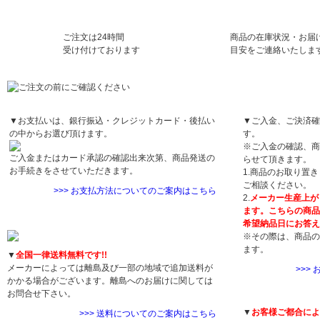
ご注文は24時間
商品の在庫状況・お届
受け付けております
目安をご連絡いたしま
お支払方法について
お届け日について
▼お支払いは、銀行振込・クレジットカード・後払い
▼ご入金、ご決済確
の中からお選び頂けます。
す。
※ご入金の確認、商
ご入金またはカード承認の確認出来次第、商品発送の
らせて頂きます。
お手続きをさせていただきます。
1.商品のお取り置
ご相談ください。
>>> お支払方法についてのご案内はこちら
2.
メーカー生産上が
ます。こちらの商品
送料について
希望納品日にお答え
※その際は、商品の
ます。
▼
全国一律送料無料です!!
メーカーによっては離島及び一部の地域で追加送料が
>>>
かかる場合がございます。離島へのお届けに関しては
返品・交換につい
お問合せ下さい。
▼
お客様ご都合によ
>>> 送料についてのご案内はこちら