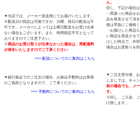
ん。
配送について
但し、下記の場合は
・間違った商品をお
▼当店では、メーカー直送便にてお届けいたします。
品を発送させて頂き
※配送日の指定は可能ですが、日曜、祝日の配送は不
後は早急にご連絡く
可です。メーカーによっては土曜日配送をお受け出来
・お届けした商品も
ない場合もございます。また、時間指定不可となって
い商品を発送させて
おりますのでご注意下さい。
けした時点で、外部
※
商品のお受け取りが出来なかった場合は、再配達料
場合はお受取りを拒
が発生いたしますのでご了承ください
>>> 配送についてのご案内はこちら
キャンセルについ
手数料について
▼ご注文受付後、お
▼銀行振込でのご注文の場合、お振込手数料はお客様
しましては、キャン
のご負担となりますので、ご了承ください。
前の場合でも、メー
>>> 手数料についてのご案内はこちら
す。
※但し、ご入金、ご
け致します。