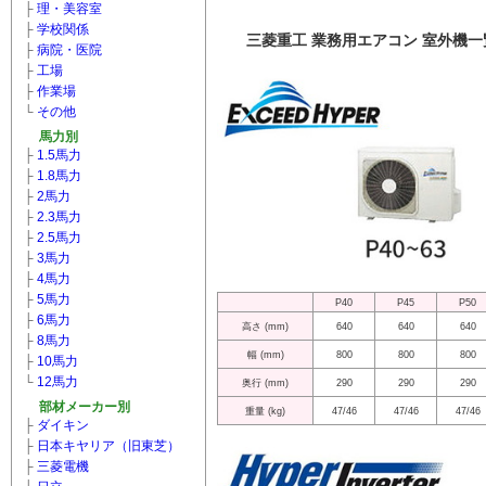
├
理・美容室
├
学校関係
三菱重工 業務用エアコン 室外機一
├
病院・医院
├
工場
├
作業場
└
その他
馬力別
├
1.5馬力
├
1.8馬力
├
2馬力
├
2.3馬力
├
2.5馬力
├
3馬力
├
4馬力
├
5馬力
P40
P45
P50
├
6馬力
高さ (mm)
640
640
640
├
8馬力
幅 (mm)
800
800
800
├
10馬力
└
12馬力
奥行 (mm)
290
290
290
部材メーカー別
重量 (kg)
47/46
47/46
47/46
├
ダイキン
├
日本キヤリア（旧東芝）
├
三菱電機