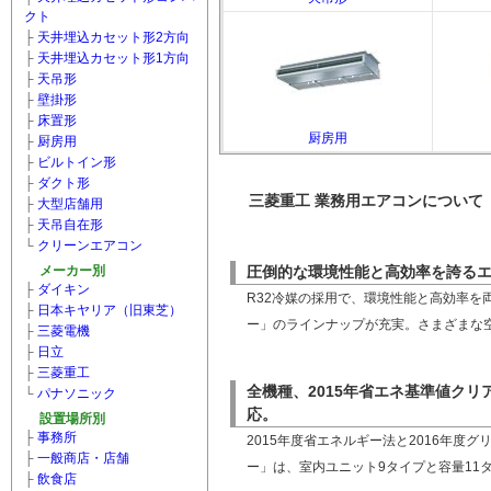
クト
├
天井埋込カセット形2方向
├
天井埋込カセット形1方向
├
天吊形
├
壁掛形
├
床置形
厨房用
├
厨房用
├
ビルトイン形
├
ダクト形
三菱重工 業務用エアコンについて
├
大型店舗用
├
天吊自在形
└
クリーンエアコン
メーカー別
圧倒的な環境性能と高効率を誇る
├
ダイキン
R32冷媒の採用で、環境性能と高効率を
├
日本キヤリア（旧東芝）
ー」のラインナップが充実。さまざまな
├
三菱電機
├
日立
├
三菱重工
全機種、2015年省エネ基準値ク
└
パナソニック
応。
設置場所別
├
事務所
2015年度省エネルギー法と2016年度
├
一般商店・店舗
ー」は、室内ユニット9タイプと容量11
├
飲食店