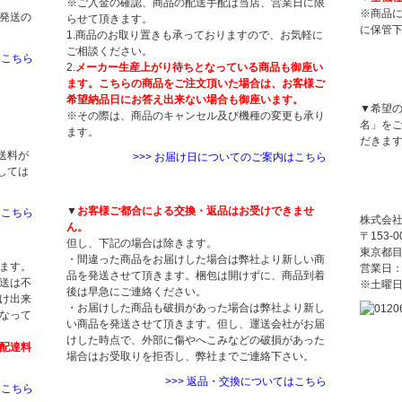
※ご入金の確認、商品の配送手配は当店、営業日に限
※商品
発送の
らせて頂きます。
に保管
1.商品のお取り置きも承っておりますので、お気軽に
ご相談ください。
はこちら
2.
メーカー生産上がり待ちとなっている商品も御座い
ます。こちらの商品をご注文頂いた場合は、お客様ご
領収書
希望納品日にお答え出来ない場合も御座います。
▼希望
※その際は、商品のキャンセル及び機種の変更も承り
名」を
ます。
だきま
送料が
>>> お届け日についてのご案内はこちら
しては
返品・交換について
当店に
▼
お客様ご都合による交換・返品はお受けできませ
はこちら
株式会
ん。
〒153-0
但し、下記の場合は除きます。
東京都目黒
・間違った商品をお届けした場合は弊社より新しい商
ます。
営業日：
品を発送させて頂きます。梱包は開けずに、商品到着
送は不
※土曜
後は早急にご連絡ください。
け出来
・お届けした商品も破損があった場合は弊社より新し
なって
い商品を発送させて頂きます。但し、運送会社がお届
けした時点で、外部に傷やへこみなどの破損があった
配達料
場合はお受取りを拒否し、弊社までご連絡下さい。
>>> 返品・交換についてはこちら
はこちら