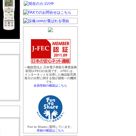
一般財団法人 日本電子商取引事業振興
財団(J-FEC)の会員です。J-FEC は、
インターネットを活用した物品販売商
取引の分野に関する我が国唯一の機関
です。
会員登録の確認はこちら
Fun to Shareに賛同しています。
登録の確認はこちら