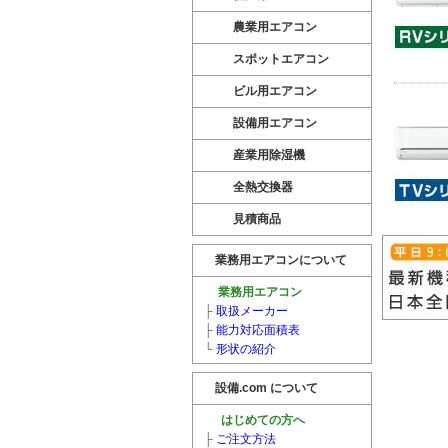
農業用エアコン
スポットエアコン
ビル用エアコン
設備用エアコン
産業用除湿機
全熱交換器
見積商品
業務用エアコンについて
業務用エアコン
├
取扱メーカー
├
能力対応面積表
└
形状の紹介
設備.com について
はじめての方へ
├
ご注文方法