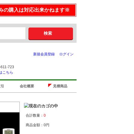
みの購入は対応出来かねます※
新規会員登録
ログイン
取引
会社概要
見積商品
合計数量：
0
商品金額：
0円