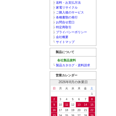
├
送料・お支払方法
├
家電リサイクル
├
ご購入後のサービス
├
各種書類の発行
├
お問合せ窓口
├
特定商取引
├
プライバシーポリシー
├
会社概要
└
サイトマップ
製品について
各社製品資料
└
製品カタログ・資料請求
営業カレンダー
2026年8月の休業日
日
月
火
水
木
金
土
1
2
3
4
5
6
7
8
9
10
11
12
13
14
15
16
17
18
19
20
21
22
23
24
25
26
27
28
29