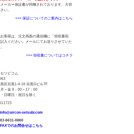
にメーカー保証書が同梱されております。大切
下さい。
>>> 保証についてのご案内はこちら
について
のお客様は、注文画面の通信欄に「領収書宛
ご記入ください。メールにてお送りさせていた
す。
>>> 領収書についてはコチラ
ついて
社セツビコム
063
区目黒1-4-16 目黒Gビル7F
月～金 9：00～17：00
日・日曜日・祝日を除く
info@aircon-setsubi.com
03-6631-0860
FAXでのお問合せはこちら