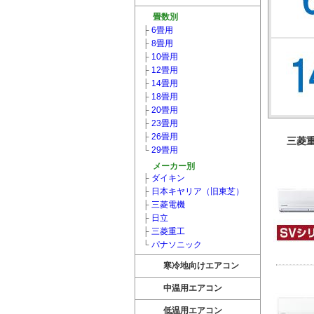
畳数別
├
6畳用
├
8畳用
├
10畳用
├
12畳用
├
14畳用
├
18畳用
├
20畳用
├
23畳用
├
26畳用
三菱
└
29畳用
メーカー別
├
ダイキン
├
日本キヤリア（旧東芝）
├
三菱電機
├
日立
├
三菱重工
└
パナソニック
寒冷地向けエアコン
中温用エアコン
低温用エアコン