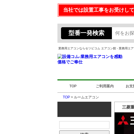
当社では設置工事をお受けし
型番一発検索
業務用エアコンならセツビコム エアコン館 - 業務用
TOP
ご利用案内
お支
TOP
> ルームエアコン
三菱