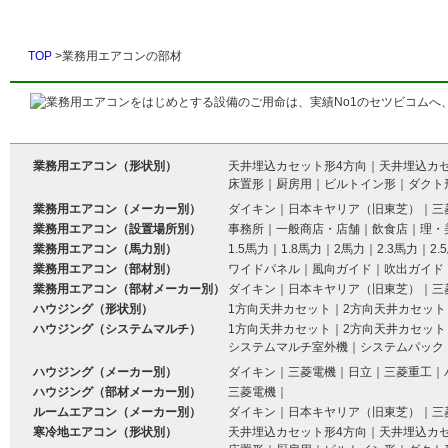
TOP
>業務用エアコンの部材
業務用エアコン（形状別）
天井埋込カセット形4方向
｜
天井埋込カ
床置形
｜
厨房用
｜
ビルトイン形
｜
ダクト
業務用エアコン（メーカー別）
ダイキン
｜
日本キヤリア（旧東芝）
｜
三
業務用エアコン（設置場所別）
事務所
｜
一般商店・店舗
｜
飲食店
｜
理・
業務用エアコン（馬力別）
1.5馬力
｜
1.8馬力
｜
2馬力
｜
2.3馬力
｜
2.
業務用エアコン（部材別）
ワイドパネル
｜
風向ガイド
｜
吹出ガイド
業務用エアコン（部材メーカー別）
ダイキン
｜
日本キヤリア（旧東芝）
｜
三
ハウジング（形状別）
1方向天井カセット
｜
2方向天井カセット
ハウジング（システムマルチ）
1方向天井カセット
｜
2方向天井カセット
システムマルチ室外機
｜
システムパック
ハウジング（メーカー別）
ダイキン
｜
三菱電機
｜
日立
｜
三菱重工
｜
ハウジング（部材メーカー別）
三菱電機
｜
ルームエアコン（メーカー別）
ダイキン
｜
日本キヤリア（旧東芝）
｜
三
寒冷地エアコン（形状別）
天井埋込カセット形4方向
｜
天井埋込カ