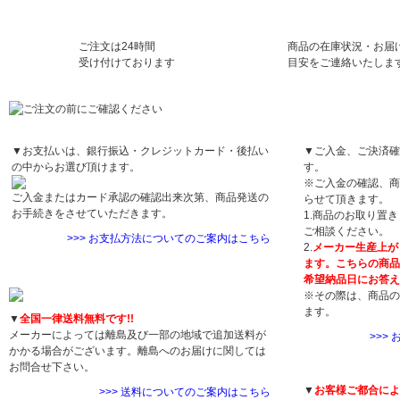
ご注文は24時間
商品の在庫状況・お届
受け付けております
目安をご連絡いたしま
お支払方法について
お届け日について
▼お支払いは、銀行振込・クレジットカード・後払い
▼ご入金、ご決済確
の中からお選び頂けます。
す。
※ご入金の確認、商
ご入金またはカード承認の確認出来次第、商品発送の
らせて頂きます。
お手続きをさせていただきます。
1.商品のお取り置
ご相談ください。
>>> お支払方法についてのご案内はこちら
2.
メーカー生産上が
ます。こちらの商品
送料について
希望納品日にお答え
※その際は、商品の
ます。
▼
全国一律送料無料です!!
メーカーによっては離島及び一部の地域で追加送料が
>>>
かかる場合がございます。離島へのお届けに関しては
返品・交換につい
お問合せ下さい。
▼
お客様ご都合によ
>>> 送料についてのご案内はこちら