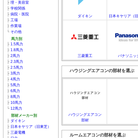
├
理・美容室
├
学校関係
├
病院・医院
ダイキン
日本キヤリア（
├
工場
├
作業場
└
その他
馬力別
├
1.5馬力
├
1.8馬力
├
2馬力
三菱重工
パナソニッ
├
2.3馬力
├
2.5馬力
ハウジングエアコンの部材を選ぶ
├
3馬力
├
4馬力
├
5馬力
├
6馬力
├
8馬力
├
10馬力
└
12馬力
ハウジングエアコン
部材メーカー別
部材
├
ダイキン
├
日本キヤリア（旧東芝）
├
三菱電機
ルームエアコンの部材を選ぶ