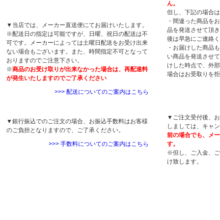
ん。
配送について
但し、下記の場合は
・間違った商品をお
▼当店では、メーカー直送便にてお届けいたします。
品を発送させて頂き
※配送日の指定は可能ですが、日曜、祝日の配送は不
後は早急にご連絡く
可です。メーカーによっては土曜日配送をお受け出来
・お届けした商品も
ない場合もございます。また、時間指定不可となって
い商品を発送させて
おりますのでご注意下さい。
けした時点で、外部
※
商品のお受け取りが出来なかった場合は、再配達料
場合はお受取りを拒
が発生いたしますのでご了承ください
>>> 配送についてのご案内はこちら
キャンセルについ
手数料について
▼ご注文受付後、お
▼銀行振込でのご注文の場合、お振込手数料はお客様
しましては、キャン
のご負担となりますので、ご了承ください。
前の場合でも、メー
>>> 手数料についてのご案内はこちら
す。
※但し、ご入金、ご
け致します。