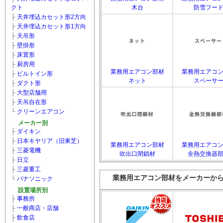
クト
木台
防雪フー
├
天井埋込カセット形2方向
├
天井埋込カセット形1方向
├
天吊形
├
壁掛形
├
床置形
├
厨房用
業務用エアコン部材
業務用エアコ
├
ビルトイン形
ネット
スペーサ
├
ダクト形
├
大型店舗用
├
天吊自在形
└
クリーンエアコン
メーカー別
├
ダイキン
├
日本キヤリア（旧東芝）
業務用エアコン部材
業務用エアコ
├
三菱電機
吹出口閉鎖材
全熱交換器
├
日立
├
三菱重工
業務用エアコン部材をメーカーか
└
パナソニック
設置場所別
├
事務所
├
一般商店・店舗
├
飲食店