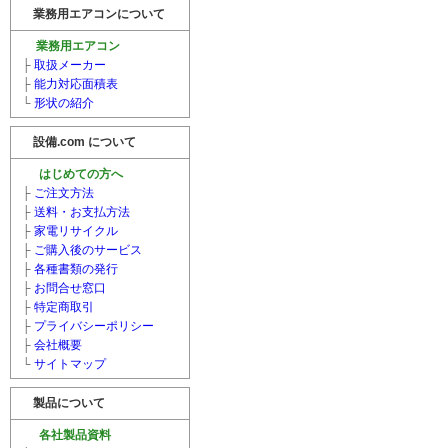
業務用エアコンについて
業務用エアコン
├
取扱メーカー
├
能力対応面積表
└
形状の紹介
設備.com について
はじめての方へ
├
ご注文方法
├
送料・お支払方法
├
家電リサイクル
├
ご購入後のサービス
├
各種書類の発行
├
お問合せ窓口
├
特定商取引
├
プライバシーポリシー
├
会社概要
└
サイトマップ
製品について
各社製品資料