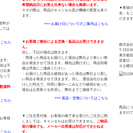
希望納品日にお答え出来ない場合も御座います。
▼希望
※その際は、商品のキャンセル及び機種の変更も承り
名」を
ます。
だきま
送料が
>>> お届け日についてのご案内はこちら
しては
返品・交換について
当店に
▼
お客様ご都合による交換・返品はお受けできませ
はこちら
株式会
ん。
〒153-0
但し、下記の場合は除きます。
東京都目黒
・間違った商品をお届けした場合は弊社より新しい商
ます。
営業日：
品を発送させて頂きます。梱包は開けずに、商品到着
送は不
※土曜
後は早急にご連絡ください。
け出来
・お届けした商品も破損があった場合は弊社より新し
なって
い商品を発送させて頂きます。但し、運送会社がお届
けした時点で、外部に傷やへこみなどの破損があった
配達料
場合はお受取りを拒否し、弊社までご連絡下さい。
>>> 返品・交換についてはこちら
はこちら
商品に
キャンセルについて
ますの
▼ご注文受付後、お客様の御了承を受けたご注文に関
お客様
しましては、キャンセルはお受けできません。
ご納品
前の場合でも、メーカー出荷後は対応ができかねま
はこちら
す。