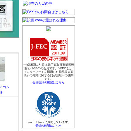
一般財団法人 日本電子商取引事業振興
財団(J-FEC)の会員です。J-FEC は、
インターネットを活用した物品販売商
取引の分野に関する我が国唯一の機関
です。
会員登録の確認はこちら
アコン
形
Fun to Shareに賛同しています。
登録の確認はこちら