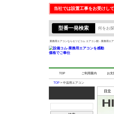
当社では設置工事をお受けし
型番一発検索
業務用エアコンならセツビコム エアコン館 - 業務用
TOP
ご利用案内
お支
TOP
> 中温用エアコン
日立