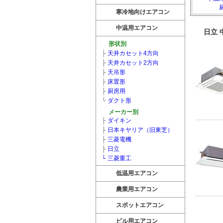
寒冷地向けエアコン
中温用エアコン
日立
形状別
├
天井カセット4方向
├
天井カセット2方向
├
天吊形
├
床置形
├
厨房用
└
ダクト形
メーカー別
├
ダイキン
├
日本キヤリア（旧東芝）
├
三菱電機
├
日立
└
三菱重工
低温用エアコン
農業用エアコン
スポットエアコン
ビル用エアコン