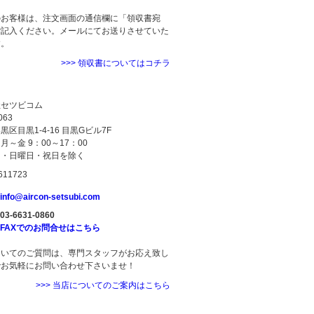
のお客様は、注文画面の通信欄に「領収書宛
ご記入ください。メールにてお送りさせていた
す。
>>> 領収書についてはコチラ
ついて
社セツビコム
063
区目黒1-4-16 目黒Gビル7F
月～金 9：00～17：00
日・日曜日・祝日を除く
info@aircon-setsubi.com
03-6631-0860
FAXでのお問合せはこちら
ついてのご質問は、専門スタッフがお応え致し
でお気軽にお問い合わせ下さいませ！
>>> 当店についてのご案内はこちら