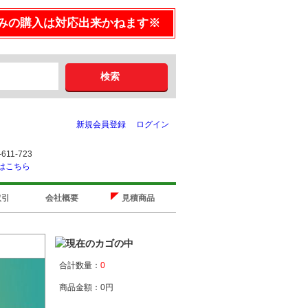
みの購入は対応出来かねます※
新規会員登録
ログイン
取引
会社概要
見積商品
合計数量：
0
商品金額：
0円