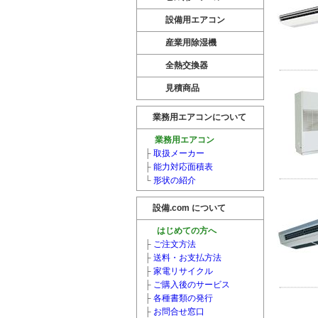
設備用エアコン
産業用除湿機
全熱交換器
見積商品
業務用エアコンについて
業務用エアコン
├
取扱メーカー
├
能力対応面積表
└
形状の紹介
設備.com について
はじめての方へ
├
ご注文方法
├
送料・お支払方法
├
家電リサイクル
├
ご購入後のサービス
├
各種書類の発行
├
お問合せ窓口