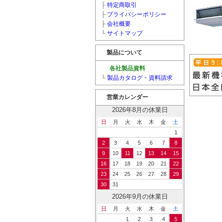
├
特定商取引
├
プライバシーポリシー
├
会社概要
└
サイトマップ
製品について
各社製品資料
└
製品カタログ・資料請求
営業カレンダー
2026年8月の休業日
日
月
火
水
木
金
土
1
2
3
4
5
6
7
8
9
10
11
12
13
14
15
16
17
18
19
20
21
22
23
24
25
26
27
28
29
30
31
2026年9月の休業日
日
月
火
水
木
金
土
1
2
3
4
5