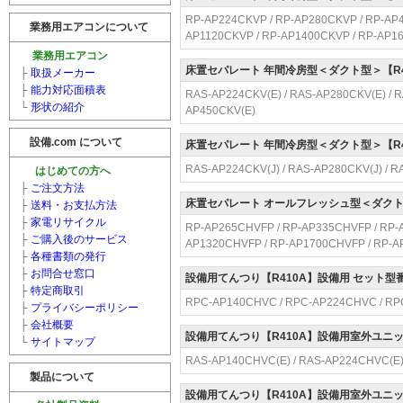
RP-AP224CKVP / RP-AP280CKVP / RP-AP4
業務用エアコンについて
AP1120CKVP / RP-AP1400CKVP / RP-AP1
業務用エアコン
床置セパレート 年間冷房型＜ダクト型＞【R
├
取扱メーカー
├
能力対応面積表
RAS-AP224CKV(E) / RAS-AP280CKV(E) / R
└
形状の紹介
AP450CKV(E)
設備.com について
床置セパレート 年間冷房型＜ダクト型＞【R
RAS-AP224CKV(J) / RAS-AP280CKV(J) / R
はじめての方へ
├
ご注文方法
床置セパレート オールフレッシュ型＜ダクト型
├
送料・お支払方法
├
家電リサイクル
RP-AP265CHVFP / RP-AP335CHVFP / RP-
├
ご購入後のサービス
AP1320CHVFP / RP-AP1700CHVFP / RP-
├
各種書類の発行
├
お問合せ窓口
設備用てんつり【R410A】設備用 セット型
├
特定商取引
RPC-AP140CHVC / RPC-AP224CHVC / R
├
プライバシーポリシー
├
会社概要
設備用てんつり【R410A】設備用室外ユニ
└
サイトマップ
RAS-AP140CHVC(E) / RAS-AP224CHVC(E)
製品について
設備用てんつり【R410A】設備用室外ユニ