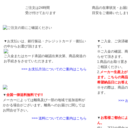
ご注文は24時間
商品の在庫状況・お届
受け付けております
目安をご連絡いたしま
お支払方法について
お届け日について
▼お支払いは、銀行振込・クレジットカード・後払い
▼ご入金、ご決済確
の中からお選び頂けます。
す。
※ご入金の確認、商
ご入金またはカード承認の確認出来次第、商品発送の
らせて頂きます。
お手続きをさせていただきます。
1.商品のお取り置
ご相談ください。
>>> お支払方法についてのご案内はこちら
2.
メーカー生産上が
ます。こちらの商品
送料について
希望納品日にお答え
※その際は、商品の
ます。
▼
全国一律送料無料です!!
メーカーによっては離島及び一部の地域で追加送料が
>>>
かかる場合がございます。離島へのお届けに関しては
返品・交換につい
お問合せ下さい。
▼
お客様ご都合によ
>>> 送料についてのご案内はこちら
ん。
配送について