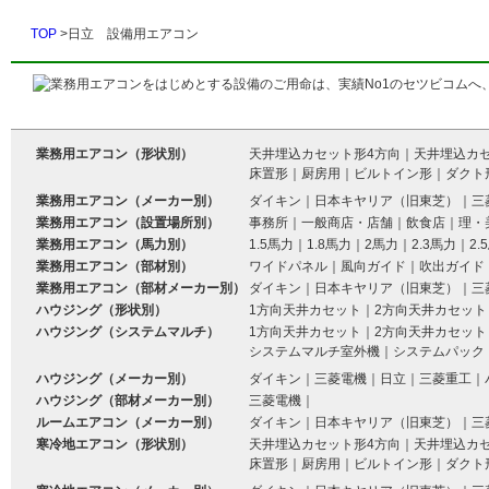
TOP
>日立 設備用エアコン
業務用エアコン（形状別）
天井埋込カセット形4方向
｜
天井埋込カ
床置形
｜
厨房用
｜
ビルトイン形
｜
ダクト
業務用エアコン（メーカー別）
ダイキン
｜
日本キヤリア（旧東芝）
｜
三
業務用エアコン（設置場所別）
事務所
｜
一般商店・店舗
｜
飲食店
｜
理・
業務用エアコン（馬力別）
1.5馬力
｜
1.8馬力
｜
2馬力
｜
2.3馬力
｜
2.
業務用エアコン（部材別）
ワイドパネル
｜
風向ガイド
｜
吹出ガイド
業務用エアコン（部材メーカー別）
ダイキン
｜
日本キヤリア（旧東芝）
｜
三
ハウジング（形状別）
1方向天井カセット
｜
2方向天井カセット
ハウジング（システムマルチ）
1方向天井カセット
｜
2方向天井カセット
システムマルチ室外機
｜
システムパック
ハウジング（メーカー別）
ダイキン
｜
三菱電機
｜
日立
｜
三菱重工
｜
ハウジング（部材メーカー別）
三菱電機
｜
ルームエアコン（メーカー別）
ダイキン
｜
日本キヤリア（旧東芝）
｜
三
寒冷地エアコン（形状別）
天井埋込カセット形4方向
｜
天井埋込カ
床置形
｜
厨房用
｜
ビルトイン形
｜
ダクト