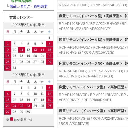
各社製品資料
RAS-AP140CHVC(J) / RAS-AP224CHVC(J) 
└
製品カタログ・資料請求
床置リモコン(インバータ型)＜高静圧型＞【R
営業カレンダー
RP-AP140RHVGP / RP-AP224RHVGP / RP-
2026年8月の休業日
AP630RHVP2 / RP-AP800RHVP1
日
月
火
水
木
金
土
1
床置リモコン(インバータ型)＜高静圧型＞【
2
3
4
5
6
7
8
RCR-AP140HVG(E) / RCR-AP224HVG(E) / 
9
10
11
12
13
14
15
AP280HV1(E) / RCR-AP315HV1(E)
16
17
18
19
20
21
22
23
24
25
26
27
28
29
床置リモコン(インバータ型)＜高静圧型＞【
30
31
RCR-AP140HVG(J) / RCR-AP224HVG(J) / R
2026年9月の休業日
AP280HV1(J) / RCR-AP315HV1(J)
日
月
火
水
木
金
土
床置リモコン（インバータ型）＜高静圧型＞【
1
2
3
4
5
6
7
8
9
10
11
12
RP-AP140RKVGP / RP-AP224RKVGP / RP-
13
14
15
16
17
18
19
AP630RKVP1 / RP-AP800RKVP1
20
21
22
23
24
25
26
床置リモコン（インバータ型）＜高静圧型＞【
27
28
29
30
■
RCR-AP140KVG(E) / RCR-AP224KVG(E) / 
※
は休業日です
/ RCR-AP315KV(E)