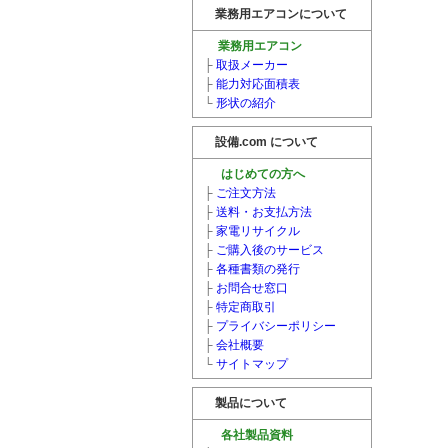
業務用エアコンについて
業務用エアコン
├
取扱メーカー
├
能力対応面積表
└
形状の紹介
設備.com について
はじめての方へ
├
ご注文方法
├
送料・お支払方法
├
家電リサイクル
├
ご購入後のサービス
├
各種書類の発行
├
お問合せ窓口
├
特定商取引
├
プライバシーポリシー
├
会社概要
└
サイトマップ
製品について
各社製品資料