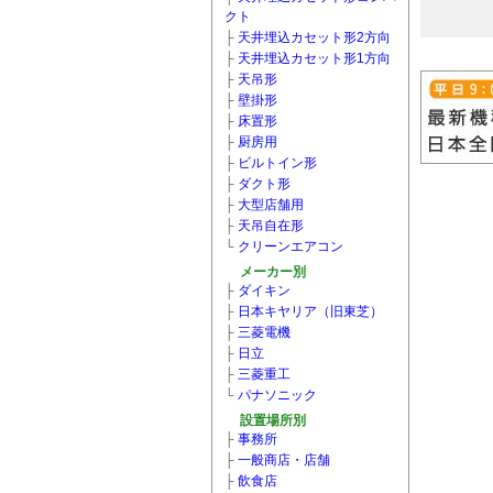
クト
├
天井埋込カセット形2方向
├
天井埋込カセット形1方向
├
天吊形
├
壁掛形
├
床置形
├
厨房用
├
ビルトイン形
├
ダクト形
├
大型店舗用
├
天吊自在形
└
クリーンエアコン
メーカー別
├
ダイキン
├
日本キヤリア（旧東芝）
├
三菱電機
├
日立
├
三菱重工
└
パナソニック
設置場所別
├
事務所
├
一般商店・店舗
├
飲食店