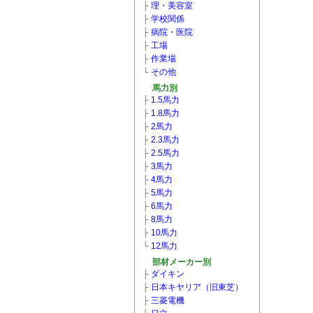
├
理・美容室
├
学校関係
├
病院・医院
├
工場
├
作業場
└
その他
馬力別
├
1.5馬力
├
1.8馬力
├
2馬力
├
2.3馬力
├
2.5馬力
├
3馬力
├
4馬力
├
5馬力
├
6馬力
├
8馬力
├
10馬力
└
12馬力
部材メーカー別
├
ダイキン
├
日本キヤリア（旧東芝）
├
三菱電機