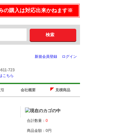
みの購入は対応出来かねます※
新規会員登録
ログイン
取引
会社概要
見積商品
合計数量：
0
商品金額：
0円