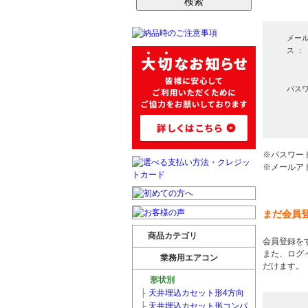
メー
ス ：
パスワ
※パスワー
※メールア
まだ会員
商品カテゴリ
会員登録を
また、ログ
業務用エアコン
だけます。
形状別
├
天井埋込カセット形4方向
├
天井埋込カセット形コンパ