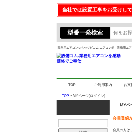
当社では設置工事をお受けし
型番一発検索
業務用エアコンならセツビコム エアコン館 - 業務用
TOP
ご利用案内
お支
TOP
> MYページ(ログイン)
MYペ
会員登録
会員の方は