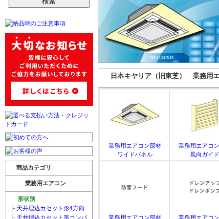
日本キヤリア（旧東芝） 業務用
業務用エアコン部材
業務用エアコ
ワイドパネル
風向ガイ
商品カテゴリ
業務用エアコン
形状別
├
天井埋込カセット形4方向
├
天井埋込カセット形コンパ
業務用エアコン部材
業務用エアコ