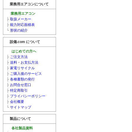
業務用エアコンについて
業務用エアコン
├
取扱メーカー
├
能力対応面積表
└
形状の紹介
設備.com について
はじめての方へ
├
ご注文方法
├
送料・お支払方法
├
家電リサイクル
├
ご購入後のサービス
├
各種書類の発行
├
お問合せ窓口
├
特定商取引
├
プライバシーポリシー
├
会社概要
└
サイトマップ
製品について
各社製品資料