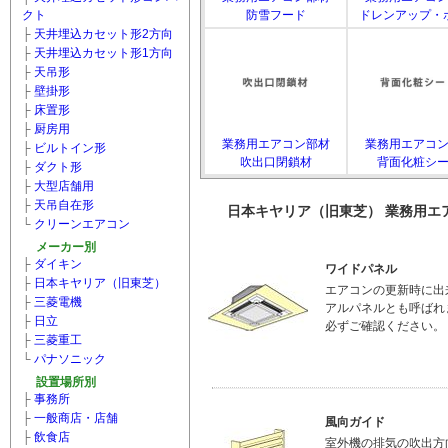
クト
防雪フード
ドレンアップ・
├
天井埋込カセット形2方向
├
天井埋込カセット形1方向
├
天吊形
├
壁掛形
├
床置形
├
厨房用
業務用エアコン部材
業務用エアコ
├
ビルトイン形
吹出口閉鎖材
背面化粧シ
├
ダクト形
├
大型店舗用
├
天吊自在形
日本キヤリア（旧東芝） 業務用エ
└
クリーンエアコン
メーカー別
├
ダイキン
ワイドパネル
├
日本キヤリア（旧東芝）
エアコンの更新時に出
├
三菱電機
アルパネルとも呼ばれ
├
日立
必ずご確認ください。
├
三菱重工
└
パナソニック
設置場所別
├
事務所
├
一般商店・店舗
風向ガイド
├
飲食店
室外機の排気の吹出方