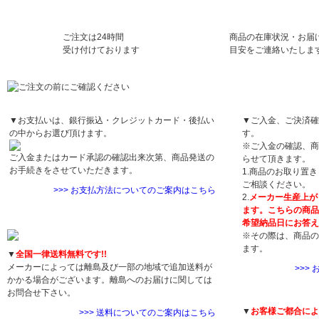
ご注文は24時間
商品の在庫状況・お届
受け付けております
目安をご連絡いたしま
お支払方法について
お届け日について
▼お支払いは、銀行振込・クレジットカード・後払い
▼ご入金、ご決済確
の中からお選び頂けます。
す。
※ご入金の確認、商
ご入金またはカード承認の確認出来次第、商品発送の
らせて頂きます。
お手続きをさせていただきます。
1.商品のお取り置
ご相談ください。
>>> お支払方法についてのご案内はこちら
2.
メーカー生産上が
ます。こちらの商品
送料について
希望納品日にお答え
※その際は、商品の
ます。
▼
全国一律送料無料です!!
メーカーによっては離島及び一部の地域で追加送料が
>>>
かかる場合がございます。離島へのお届けに関しては
返品・交換につい
お問合せ下さい。
▼
お客様ご都合によ
>>> 送料についてのご案内はこちら