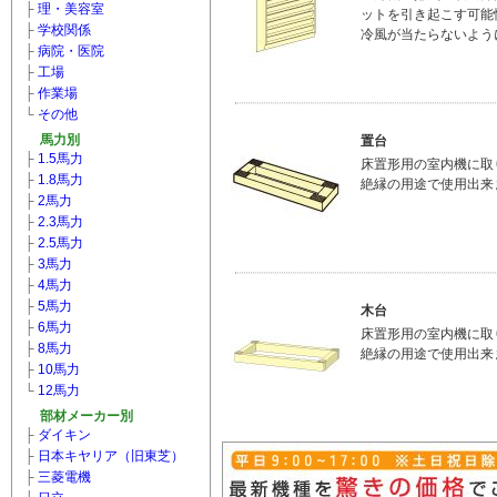
├
理・美容室
ットを引き起こす可能
├
学校関係
冷風が当たらないよう
├
病院・医院
├
工場
├
作業場
└
その他
馬力別
置台
├
1.5馬力
床置形用の室内機に取
├
1.8馬力
絶縁の用途で使用出来
├
2馬力
├
2.3馬力
├
2.5馬力
├
3馬力
├
4馬力
├
5馬力
木台
├
6馬力
床置形用の室内機に取
├
8馬力
絶縁の用途で使用出来
├
10馬力
└
12馬力
部材メーカー別
├
ダイキン
├
日本キヤリア（旧東芝）
├
三菱電機