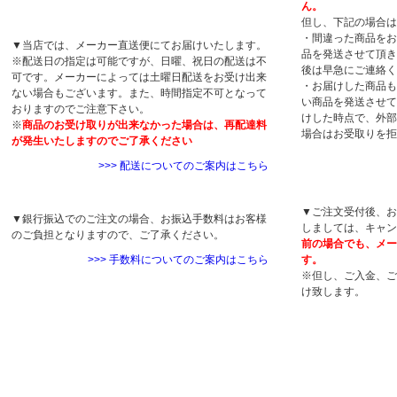
ん。
配送について
但し、下記の場合は
・間違った商品をお
▼当店では、メーカー直送便にてお届けいたします。
品を発送させて頂き
※配送日の指定は可能ですが、日曜、祝日の配送は不
後は早急にご連絡く
可です。メーカーによっては土曜日配送をお受け出来
・お届けした商品も
ない場合もございます。また、時間指定不可となって
い商品を発送させて
おりますのでご注意下さい。
けした時点で、外部
※
商品のお受け取りが出来なかった場合は、再配達料
場合はお受取りを拒
が発生いたしますのでご了承ください
>>> 配送についてのご案内はこちら
キャンセルについ
手数料について
▼ご注文受付後、お
▼銀行振込でのご注文の場合、お振込手数料はお客様
しましては、キャン
のご負担となりますので、ご了承ください。
前の場合でも、メー
>>> 手数料についてのご案内はこちら
す。
※但し、ご入金、ご
け致します。