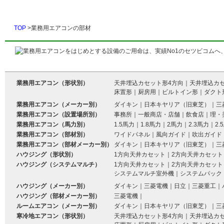
TOP
>業務用エアコンの部材
業務用エアコン（形状別）
天井埋込カセット形4方向
｜
天井埋込カ
床置形
｜
厨房用
｜
ビルトイン形
｜
ダクト
業務用エアコン（メーカー別）
ダイキン
｜
日本キヤリア（旧東芝）
｜
三
業務用エアコン（設置場所別）
事務所
｜
一般商店・店舗
｜
飲食店
｜
理・
業務用エアコン（馬力別）
1.5馬力
｜
1.8馬力
｜
2馬力
｜
2.3馬力
｜
2.
業務用エアコン（部材別）
ワイドパネル
｜
風向ガイド
｜
吹出ガイド
業務用エアコン（部材メーカー別）
ダイキン
｜
日本キヤリア（旧東芝）
｜
三
ハウジング（形状別）
1方向天井カセット
｜
2方向天井カセット
ハウジング（システムマルチ）
1方向天井カセット
｜
2方向天井カセット
システムマルチ室外機
｜
システムパック
ハウジング（メーカー別）
ダイキン
｜
三菱電機
｜
日立
｜
三菱重工
｜
ハウジング（部材メーカー別）
三菱電機
｜
ルームエアコン（メーカー別）
ダイキン
｜
日本キヤリア（旧東芝）
｜
三
寒冷地エアコン（形状別）
天井埋込カセット形4方向
｜
天井埋込カ